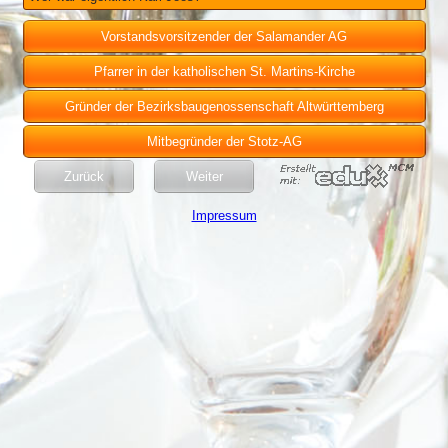
Vorstandsvorsitzender der Salamander AG
Pfarrer in der katholischen St. Martins-Kirche
Gründer der Bezirksbaugenossenschaft Altwürttemberg
Mitbegründer der Stotz-AG
Zurück
Weiter
Impressum