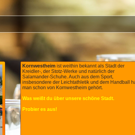
Kornwestheim
ist weithin bekannt als Stadt der
Kreidler-, der Stotz-Werke und natürlich der
Salamander-Schuhe. Auch aus dem Sport,
insbesondere der Leichtathletik und dem Handball h
man schon von Kornwestheim gehört.
Was weißt du über unsere schöne Stadt.
Probier es aus!