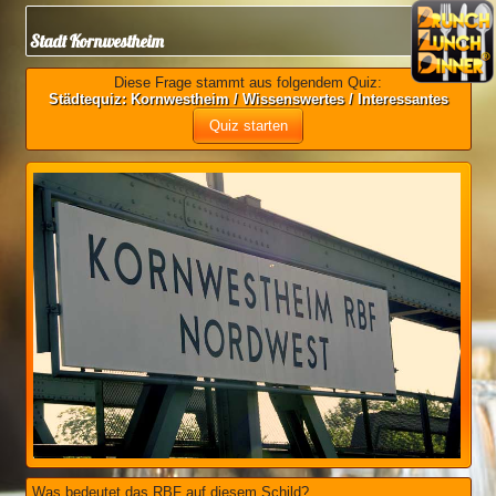
Stadt Kornwestheim
Diese Frage stammt aus folgendem Quiz:
Städtequiz: Kornwestheim / Wissenswertes / Interessantes
Quiz starten
Was bedeutet das RBF auf diesem Schild?